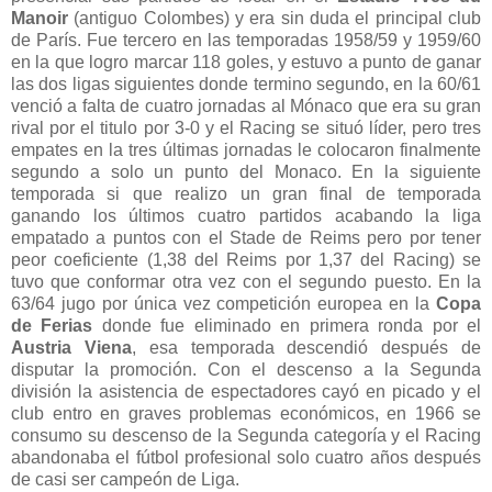
Manoir
(antiguo Colombes) y era sin duda el principal club
de París. Fue tercero en las temporadas 1958/59 y 1959/60
en la que logro marcar 118 goles, y estuvo a punto de ganar
las dos ligas siguientes donde termino segundo, en la 60/61
venció a falta de cuatro jornadas al Mónaco que era su gran
rival por el titulo por 3-0 y el Racing se situó líder, pero tres
empates en la tres últimas jornadas le colocaron finalmente
segundo a solo un punto del Monaco. En la siguiente
temporada si que realizo un gran final de temporada
ganando los últimos cuatro partidos acabando la liga
empatado a puntos con el Stade de Reims pero por tener
peor coeficiente (1,38 del Reims por 1,37 del Racing) se
tuvo que conformar otra vez con el segundo puesto. En la
63/64 jugo por única vez competición europea en la
Copa
de Ferias
donde fue eliminado en primera ronda por el
Austria Viena
, esa temporada descendió después de
disputar la promoción. Con el descenso a la Segunda
división la asistencia de espectadores cayó en picado y el
club entro en graves problemas económicos, en 1966 se
consumo su descenso de la Segunda categoría y el Racing
abandonaba el fútbol profesional solo cuatro años después
de casi ser campeón de Liga.