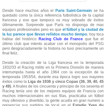
Desde hace muchos años el
Paris Saint-Germain
se ha
quedado como la única referencia futbolística de la capital
francesa y eso que tampoco va muy sobrado de éxitos
últimamente. Sorprende que París no disponga de mas
equipos profesionales pero es que
el fútbol y la ciudad de
la luz parece que llevan reñidos mucho tiempo
, hoy toca
hablar del histórico
Racing Club de France
que fue el
último club que intento acabar con el monopolio del PSG
pero desgraciadamente la historia no tuvo precisamente un
final feliz.
Desde la creación de la Liga francesa en la temporada
1932/33 el Racing milito en la Primera División de manera
interrumpida hasta el año 1964 con la excepción de la
temporada 1953/54, durante esa época logro sus mayores
éxitos como la
Liga de 1936 y cinco Copas (36, 39, 40, 45
y 49)
. A finales de los cincuenta y principio de los sesenta el
Racing tenía uno de los mejores equipos de Francia con
muchos internacionales en sus filas, practicaba un fútbol
muy ofensivo y divertido, la gente acudía en gran numero a
presenciar sus partidos de local en el
Estadio Yves du