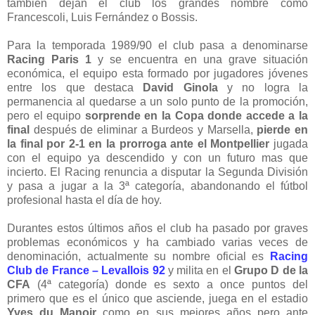
también dejan el club los grandes nombre como
Francescoli, Luis Fernández o Bossis.
Para la temporada 1989/90 el club pasa a denominarse
Racing Paris 1
y se encuentra en una grave situación
económica, el equipo esta formado por jugadores jóvenes
entre los que destaca
David Ginola
y no logra la
permanencia al quedarse a un solo punto de la promoción,
pero el equipo
sorprende en la Copa donde accede a la
final
después de eliminar a Burdeos y Marsella,
pierde en
la final por 2-1 en la prorroga ante el Montpellier
jugada
con el equipo ya descendido y con un futuro mas que
incierto. El Racing renuncia a disputar la Segunda División
y pasa a jugar a la 3ª categoría, abandonando el fútbol
profesional hasta el día de hoy.
Durantes estos últimos años el club ha pasado por graves
problemas económicos y ha cambiado varias veces de
denominación, actualmente su nombre oficial es
Racing
Club de France – Levallois 92
y milita en el
Grupo D de la
CFA
(4ª categoría) donde es sexto a once puntos del
primero que es el único que asciende, juega en el estadio
Yves du Manoir
como en sus mejores años pero ante