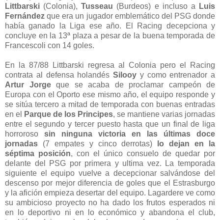
Littbarski
(Colonia),
Tusseau
(Burdeos) e incluso a
Luis
Fernández
que era un jugador emblemático del PSG donde
había ganado la Liga ese año. El Racing decepciona y
concluye en la 13ª plaza a pesar de la buena temporada de
Francescoli con 14 goles.
En la 87/88 Littbarski regresa al Colonia pero el Racing
contrata al defensa holandés
Silooy
y como entrenador a
Artur Jorge
que se acaba de proclamar campeón de
Europa con el Oporto ese mismo año, el equipo responde y
se sitúa tercero a mitad de temporada con buenas entradas
en el
Parque de los Principes
, se mantiene varias jornadas
entre el segundo y tercer puesto hasta que un final de liga
horroroso
sin ninguna victoria en las últimas doce
jornadas
(7 empates y cinco derrotas)
lo dejan en la
séptima posición
, con el único consuelo de quedar por
delante del PSG por primera y ultima vez. La temporada
siguiente el equipo vuelve a decepcionar salvándose del
descenso por mejor diferencia de goles que el Estrasburgo
y la afición empieza desertar del equipo. Lagardere ve como
su ambicioso proyecto no ha dado los frutos esperados ni
en lo deportivo ni en lo económico y abandona el club,