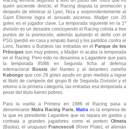
Racing termina segundo a solo un punto del Tours que es
quién asciende directo, el Racing disputa la promoción y
después de eliminar al Lyon, Niza y sorprendentemente al
Saint Etienne logra el ansiado ascenso, Madjer con 20
goles es el jugador clave. La temporada siguiente en la 1ª
división es un desastre concluyendo el Racing colista a tres
puntos de la promoción, además quitando el derbi con el
PSG (perdió en casa y empato fuera) y los partidos contra el
Lens, Nantes o Burdeos las entradas en el
Parque de los
Príncipes
son muy pobres, y Madjer ni acaba la temporada
en el Racing. Pero esto no desanima a Lagardere que para
la temporada 85/86 en Segunda ficha al defensa
internacional
Bossis
del Nantes y al delantero zaireño
Kabongo
que con 29 goles ayudo en gran medida a lograr
el titulo de campeón del grupo B de Segunda División y el
retorno a la primera categoría, las entradas esa temporada a
pesar del titulo fueron pobres.
Para la vuelta a Primera en 1986 el Racing pasa a
denominarse
Matra Racing Paris
,
Matra
es la empresa de
la que es presidente Lagardere que no repara en gastos y
contrata a grandes jugadores como el portero
Olmeta
(Bastia), el uruguayo
Francescoli
(River Plate), el alemán